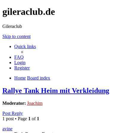
gileraclub.de
Gileraclub
Skip to content
Quick links
FAQ
Login
Register
Home
Board index
Rallye Tank Heim mit Verkleidung
Moderator:
Joachim
Post Reply
1 post • Page
1
of
1
avine