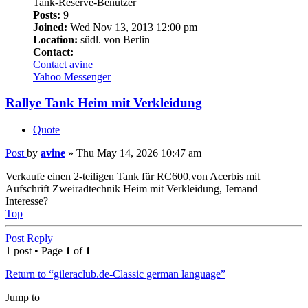
Tank-Reserve-Benutzer
Posts:
9
Joined:
Wed Nov 13, 2013 12:00 pm
Location:
südl. von Berlin
Contact:
Contact avine
Yahoo Messenger
Rallye Tank Heim mit Verkleidung
Quote
Post
by
avine
»
Thu May 14, 2026 10:47 am
Verkaufe einen 2-teiligen Tank für RC600,von Acerbis mit
Aufschrift Zweiradtechnik Heim mit Verkleidung, Jemand
Interesse?
Top
Post Reply
1 post • Page
1
of
1
Return to “gileraclub.de-Classic german language”
Jump to