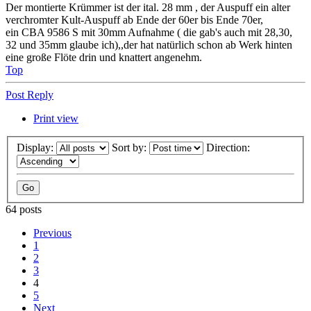
Top
Post Reply
Print view
Display:
Sort by:
Direction:
64 posts
Previous
1
2
3
4
5
Next
Return to “gileraclub.de Scooters, Mopeds & Karts (incl. GSM,
DNA)”
Jump to