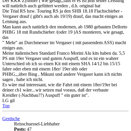
PHBG 18 mit Rundschieber /(oder 19 )AS montieren, wie gesagt,
das
" Mehr" an Durchmesser im Vergaser ( mit passendem ASS) macht
einiges aus.
Meine italienischen Standard Franco Morini Alu kits haben da. 5,5
PS mit 19er Vergaser und gutem Auspuff, und es ist ein wahrer
Unterschied ob ich so einen Kit mit einem SHA 14/12 bis 15/15
fahre oder eben mit einem 18er/ 19er shb oder
PHBG,,,über Bing , Mikuni und andere Vergaser kann ich nichts
sagen , habe ich nicht.
Es wäre mal interessant, wie die Fahrt mit einem 18er/19er bei
deiner cb1 wäre...wir setzen mal voraus, daß der verbaute
Kreidler (-Nachbau??) Auspuff " ein guter ist".
LG gil
Top
Gerdsche
Reisschuessel-Liebhaber
Posts:
47
Joined:
Wed Dec 07, 2022 8:08 am
Re: Ich bin der Neue
Quote