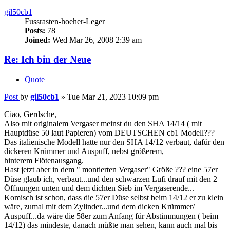
Re: Ich bin der Neue
Quote
Post
by
gil50cb1
»
Tue Mar 21, 2023 10:09 pm
Ciao, Gerdsche,
Also mit originalem Vergaser meinst du den SHA 14/14 ( mit
Hauptdüse 50 laut Papieren) vom DEUTSCHEN cb1 Modell???
Das italienische Modell hatte nur den SHA 14/12 verbaut, dafür den
dickeren Krümmer und Auspuff, nebst größerem,
hinterem Flötenausgang.
Hast jetzt aber in dem " montierten Vergaser" Größe ??? eine 57er
Düse glaub ich, verbaut...und den schwarzen Lufi drauf mit den 2
Öffnungen unten und dem dichten Sieb im Vergaserende...
Komisch ist schon, dass die 57er Düse selbst beim 14/12 er zu klein
wäre, zumal mit dem Zylinder...und dem dicken Krümmer/
Auspuff...da wäre die 58er zum Anfang für Abstimmungen ( beim
14/12) das mindeste, danach müßte man sehen, kann auch mal bis
62 gehen, ab dem 14/14er eben ab 60 bis ??.
Die RS Modelle haben angegeben im Dellorto SHB 18/18 eine HD
von 90, Leerlaufdüse und Starterdüse je 50.
Aber eben auch abgestimmt auf das dort verbaute Luftfiltersystem
und den abgestimmten Auspuff 9000 S.