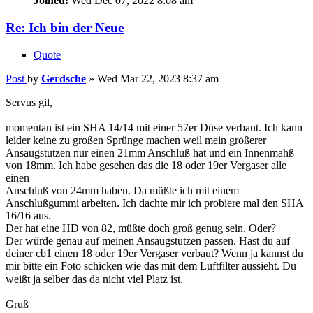
Post
by
Gerdsche
»
Wed Mar 22, 2023 8:37 am
Servus gil,
momentan ist ein SHA 14/14 mit einer 57er Düse verbaut. Ich kann
leider keine zu großen Sprünge machen weil mein größerer
Ansaugstutzen nur einen 21mm Anschluß hat und ein Innenmahß
von 18mm. Ich habe gesehen das die 18 oder 19er Vergaser alle
einen
Anschluß von 24mm haben. Da müßte ich mit einem
Anschlußgummi arbeiten. Ich dachte mir ich probiere mal den SHA
16/16 aus.
Der hat eine HD von 82, müßte doch groß genug sein. Oder?
Der würde genau auf meinen Ansaugstutzen passen. Hast du auf
deiner cb1 einen 18 oder 19er Vergaser verbaut? Wenn ja kannst du
mir bitte ein Foto schicken wie das mit dem Luftfilter aussieht. Du
weißt ja selber das da nicht viel Platz ist.
Gruß
Gerhard
Top
Gerdsche
Reisschuessel-Liebhaber