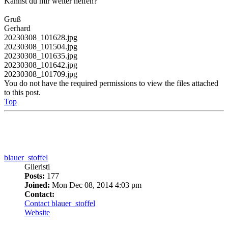
Gerhard
20230308_101628.jpg
20230308_101504.jpg
20230308_101635.jpg
20230308_101642.jpg
20230308_101709.jpg
You do not have the required permissions to view the files attached
to this post.
Top
blauer_stoffel
Gileristi
Posts:
177
Joined:
Mon Dec 08, 2014 4:03 pm
Contact:
Contact blauer_stoffel
Website
Re: Ich bin der Neue
Quote
Post
by
blauer_stoffel
»
Wed Mar 08, 2023 11:02 am