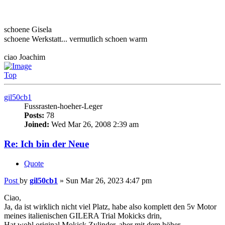
ciao Joachim
Top
gil50cb1
Fussrasten-hoeher-Leger
Posts:
78
Joined:
Wed Mar 26, 2008 2:39 am
Re: Ich bin der Neue
Quote
Post
by
gil50cb1
»
Sun Mar 26, 2023 4:47 pm
Ciao,
Ja, da ist wirklich nicht viel Platz, habe also komplett den 5v Motor
meines italienischen GILERA Trial Mokicks drin,
Hat wohl original Mokick Zylinder, aber mit dem höher
verdichtetem Kopf)
eben auch mit dem ASS und 18er, wie es dort verbaut war..den
Frischluft-begrüßenden Luftfilter hatte ich noch in einer
Krabbelkiste, der braucht nicht viel Raum.