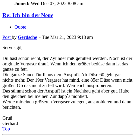
Post
by
Gerdsche
»
Tue Mar 21, 2023 9:18 am
Servus gil,
Du hast schon recht, der Zylinder miß gefüttert werden. Noch ist der
originale Vergaser drauf. Wenn ich den größer bedüse dann ist das
ganze zu fett.
Die ganze Sauce läufft aus dem Auspuff. Ab Düse 60 geht gar
nichts mehr. Der 19er Vergaser hat mind. eine 85er Düse wenn nicht
größer. Ob das nicht zu fett wird. Werde ich ausprobieren.
Das stimmt schon der Auspuff ist ein Nachbau geht aber gut. Habe
den gleichen bei meinen Zündapp`s montiert.
Werde mir einen größeren Vergaser zulegen, ausprobieren und dann
berichten.
Gruß
Gerhard
Top
gil50cb1
Fussrasten-hoeher-Leger
Posts:
78
Joined:
Wed Mar 26, 2008 2:39 am