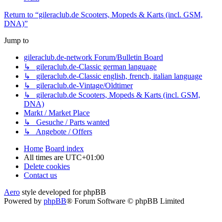
gileraclub.de-network Forum/Bulletin Board
↳ gileraclub.de-Classic german language
↳ gileraclub.de-Classic english, french, italian language
↳ gileraclub.de-Vintage/Oldtimer
↳ gileraclub.de Scooters, Mopeds & Karts (incl. GSM,
DNA)
Markt / Market Place
↳ Gesuche / Parts wanted
↳ Angebote / Offers
Home
Board index
All times are
UTC+01:00
Delete cookies
Contact us
Aero
style developed for phpBB
Powered by
phpBB
® Forum Software © phpBB Limited