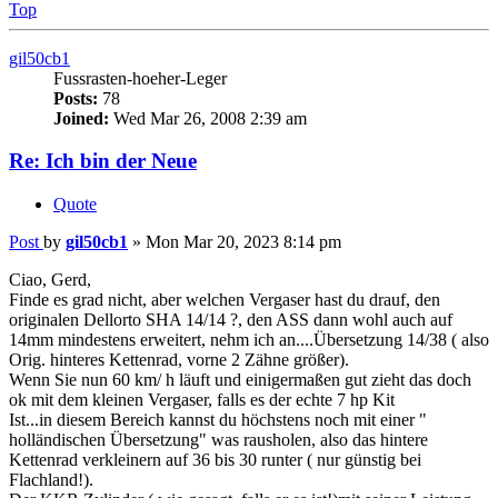
Joined:
Wed Mar 26, 2008 2:39 am
Re: Ich bin der Neue
Quote
Post
by
gil50cb1
»
Mon Mar 20, 2023 8:14 pm
Ciao, Gerd,
Finde es grad nicht, aber welchen Vergaser hast du drauf, den
originalen Dellorto SHA 14/14 ?, den ASS dann wohl auch auf
14mm mindestens erweitert, nehm ich an....Übersetzung 14/38 ( also
Orig. hinteres Kettenrad, vorne 2 Zähne größer).
Wenn Sie nun 60 km/ h läuft und einigermaßen gut zieht das doch
ok mit dem kleinen Vergaser, falls es der echte 7 hp Kit
Ist...in diesem Bereich kannst du höchstens noch mit einer "
holländischen Übersetzung" was rausholen, also das hintere
Kettenrad verkleinern auf 36 bis 30 runter ( nur günstig bei
Flachland!).
Der KKR Zylinder ( wie gesagt,,falls er es ist!)mit seiner Leistung
will natürlich auch gefüttert werden , d.h. original hat
Die Trial RS bzw. Touring RS ja den SHB 18.18 Flachschieber -
Vergaser drauf ( gibt's auch als 19/19) drauf, das macht einiges an
Leistung aus.
Man kann auch natürlich den modernen, ab 1980 gebauten Dellorto