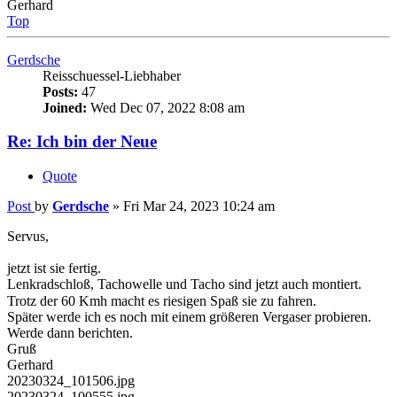
Posts:
47
Joined:
Wed Dec 07, 2022 8:08 am
Re: Ich bin der Neue
Quote
Post
by
Gerdsche
»
Fri Mar 24, 2023 10:24 am
Servus,
jetzt ist sie fertig.
Lenkradschloß, Tachowelle und Tacho sind jetzt auch montiert.
Trotz der 60 Kmh macht es riesigen Spaß sie zu fahren.
Später werde ich es noch mit einem größeren Vergaser probieren.
Werde dann berichten.
Gruß
Gerhard
20230324_101506.jpg
20230324_100555.jpg
20230324_100547.jpg
20230324_100538.jpg
20230324_100502.jpg
You do not have the required permissions to view the files attached
to this post.