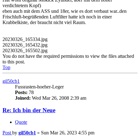
20230326_165334.jpg
20230326_165432.jpg
20230326_165502.jpg
You do not have the required permissions to view the files attached
to this post.
Top
gil50cb1
Fussrasten-hoeher-Leger
Posts:
78
Joined:
Wed Mar 26, 2008 2:39 am
Re: Ich bin der Neue
Quote
Post
by
gil50cb1
»
Sun Mar 26, 2023 4:55 pm
Der montierte Krümmer ist der ital. 28 mm , der Auspuff ein alter
verchromter Kult-Auspuff ab Ende der 60er bis Ende 70er,
ein CBA 9586 S mit 30mm Aufnahme ( die gab's auch mit 28,30,
32 und 35mm glaube ich),,der hat natürlich schon ab Werk hinten
eine große Flöte drin und knattert angenehm.