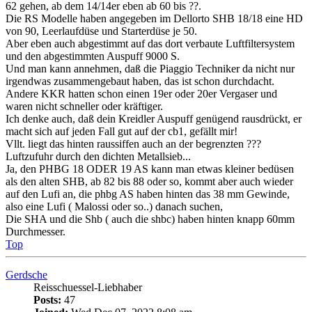
Und man kann annehmen, daß die Piaggio Techniker da nicht nur
irgendwas zusammengebaut haben, das ist schon durchdacht.
Andere KKR hatten schon einen 19er oder 20er Vergaser und
waren nicht schneller oder kräftiger.
Ich denke auch, daß dein Kreidler Auspuff genügend rausdrückt, er
macht sich auf jeden Fall gut auf der cb1, gefällt mir!
Vllt. liegt das hinten raussiffen auch an der begrenzten ???
Luftzufuhr durch den dichten Metallsieb...
Ja, den PHBG 18 ODER 19 AS kann man etwas kleiner bedüsen
als den alten SHB, ab 82 bis 88 oder so, kommt aber auch wieder
auf den Lufi an, die phbg AS haben hinten das 38 mm Gewinde,
also eine Lufi ( Malossi oder so..) danach suchen,
Die SHA und die Shb ( auch die shbc) haben hinten knapp 60mm
Durchmesser.
Top
Gerdsche
Reisschuessel-Liebhaber
Posts:
47
Joined:
Wed Dec 07, 2022 8:08 am
Re: Ich bin der Neue
Quote