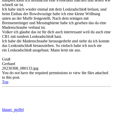
mitspielt kann ich demnächst eine Probefahrt machen und sehen wie
schnell sie ist.
Ich habe mich wieder einmal mit dem Lenkradschloß befasst, und
beim Einbau der Bowdwnzüge habe ich eine kleine Wölbung
unten an der Muffe festgestellt. Nach dem reinigen mit
Bremsenreiniger und Messingbürste habe ich gesehen das da eine
Madenschraube verbaut ist.
Volker ich glaube das ist für dich auch interressant weil du auch eine
CB1 mit rundem Lenkradschloß hast.
Ich habe die Madenschraube herausgedreht und siehe da ich konnte
das Lenkradschloß herausziehen. So einfach habe ich noch nie
ein Lenkradschloß ausgebaut. Mann lernt nie aus.
Gruß
Gerhard
20230308_080133.jpg
You do not have the required permissions to view the files attached
to this post.
Top
blauer_stoffel
Gileristi
Posts:
177
Joined:
Mon Dec 08, 2014 4:03 pm