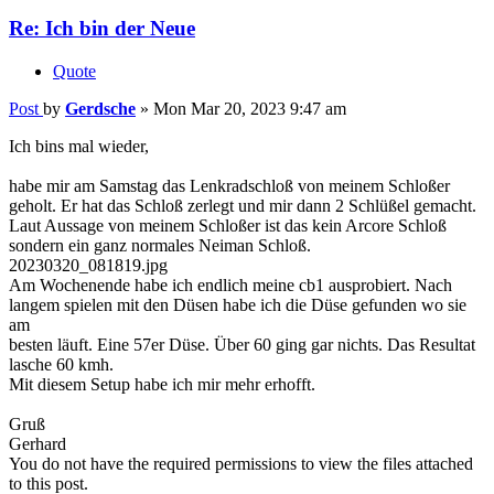
Post
by
Gerdsche
»
Mon Mar 20, 2023 9:47 am
Ich bins mal wieder,
habe mir am Samstag das Lenkradschloß von meinem Schloßer
geholt. Er hat das Schloß zerlegt und mir dann 2 Schlüßel gemacht.
Laut Aussage von meinem Schloßer ist das kein Arcore Schloß
sondern ein ganz normales Neiman Schloß.
20230320_081819.jpg
Am Wochenende habe ich endlich meine cb1 ausprobiert. Nach
langem spielen mit den Düsen habe ich die Düse gefunden wo sie
am
besten läuft. Eine 57er Düse. Über 60 ging gar nichts. Das Resultat
lasche 60 kmh.
Mit diesem Setup habe ich mir mehr erhofft.
Gruß
Gerhard
You do not have the required permissions to view the files attached
to this post.
Top
gil50cb1
Fussrasten-hoeher-Leger
Posts:
78