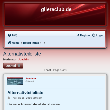
gileraclub.de
FAQ
Register
Login
Home
Board index
Alternativteileliste
Moderator:
Joachim
Locked
1 post • Page
1
of
1
Joachim
Gileristi
Alternativteileliste
P
Thu Feb 18, 2016 8:46 pm
o
s
Die neue Alternativteileliste ist online
t