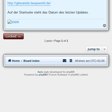
http://gilerateile.beepworld.de/
Auf der Startseite steht das Datum des letzten Updates.
T
o
p
Locked
1 post • Page
1
of
1
Jump to
Home
Board index
All times are
UTC+01:00
Aero
style developed for phpBB
Powered by
phpBB
® Forum Software © phpBB Limited