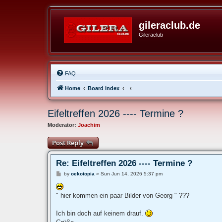
gileraclub.de
Gileraclub
FAQ
Home
Board index
Eifeltreffen 2026 ---- Termine ?
Moderator:
Joachim
Post Reply
Re: Eifeltreffen 2026 ---- Termine ?
P
by
oekotopia
»
Sun Jun 14, 2026 5:37 pm
o
s
t
" hier kommen ein paar Bilder von Georg " ???
Ich bin doch auf keinem drauf.