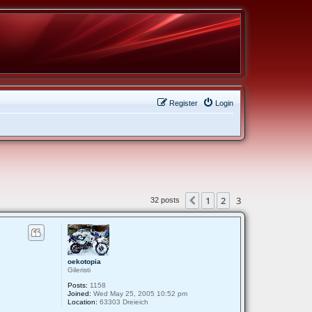
Register
Login
1
2
3
Previous
32 posts
oekotopia
Gileristi
Posts:
1158
Joined:
Wed May 25, 2005 10:52 pm
Location:
63303 Dreieich