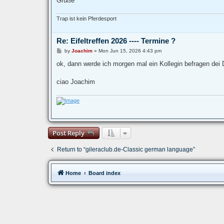
Grüße
Trap ist kein Pferdesport
Re: Eifeltreffen 2026 ---- Termine ?
P
by
Joachim
»
Mon Jun 15, 2026 4:43 pm
o
s
ok, dann werde ich morgen mal ein Kollegin befragen dei 
t
ciao Joachim
Post Reply
Return to “gileraclub.de-Classic german language”
Home
Board index