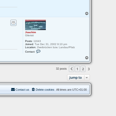
T
o
p
Joachim
Gileristi
Posts:
11643
Joined:
Tue Dec 31, 2002 9:10 pm
Location:
Zweibrücken bzw. Landau/Pfalz
C
Contact:
o
n
T
t
o
a
p
c
1
2
3
Previous
32 posts
t
J
o
Jump to
a
c
h
i
Contact us
Delete cookies
All times are
UTC+01:00
m